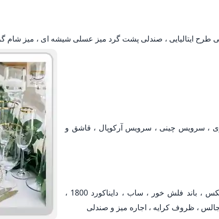
لی طرح ایتالیایی ، صندلی پشت گرد میز عسلی شیشه ای ، میز شام گر
ی ، سرویس چینی ، سرویس آرکوپال ، قاشق و
اجاره و کرایه انواع سیستم صوتی ، باند ، باند توریکس ، باند فلش خور ، ساب ، دایناکورد 1800 ،