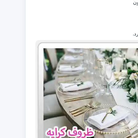
ون
د.