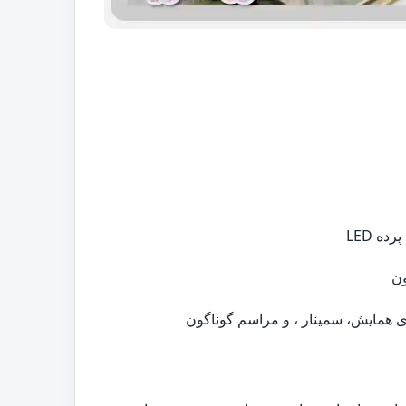
ه LED
ون
ی همایش، سمینار ، و مراسم گوناگون