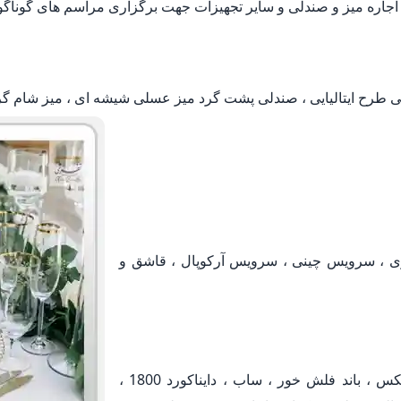
جاره میز و صندلی و سایر تجهیزات جهت برگزاری مراسم های گوناگ
لی طرح ایتالیایی ، صندلی پشت گرد میز عسلی شیشه ای ، میز شام گر
ی ، سرویس چینی ، سرویس آرکوپال ، قاشق و
اجاره و کرایه انواع سیستم صوتی ، باند ، باند توریکس ، باند فلش خور ، ساب ، دایناکورد 1800 ،