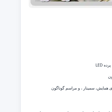
ه LED
ون
ی همایش، سمینار ، و مراسم گوناگون