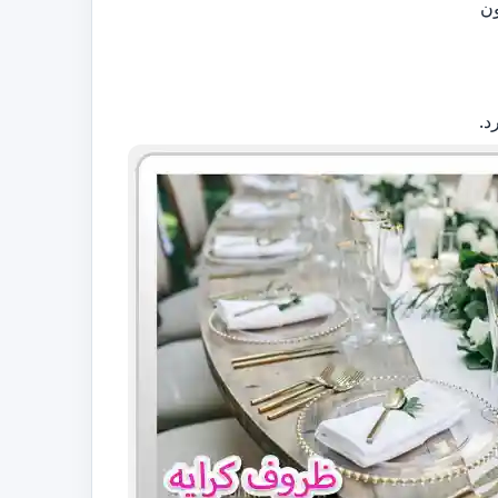
ون
د.