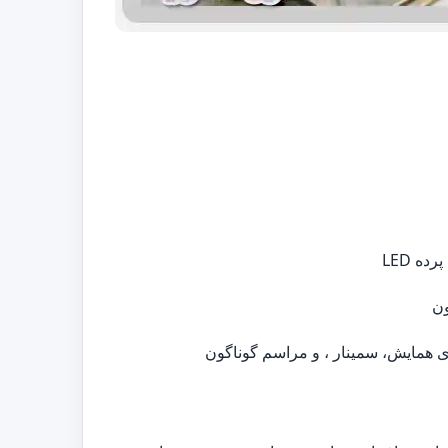
ه LED
ون
ی همایش، سمینار ، و مراسم گوناگون