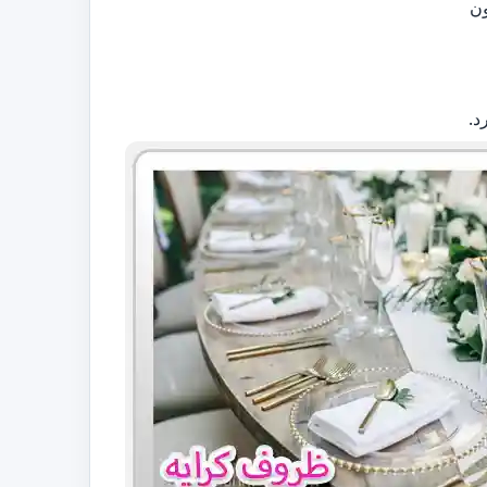
ون
د.