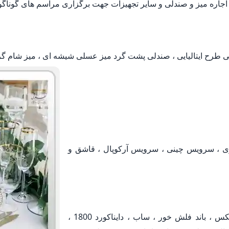
جاره میز و صندلی و سایر تجهیزات جهت برگزاری مراسم های گوناگ
لی طرح ایتالیایی ، صندلی پشت گرد میز عسلی شیشه ای ، میز شام گر
ی ، سرویس چینی ، سرویس آرکوپال ، قاشق و
اجاره و کرایه انواع سیستم صوتی ، باند ، باند توریکس ، باند فلش خور ، ساب ، دایناکورد 1800 ،