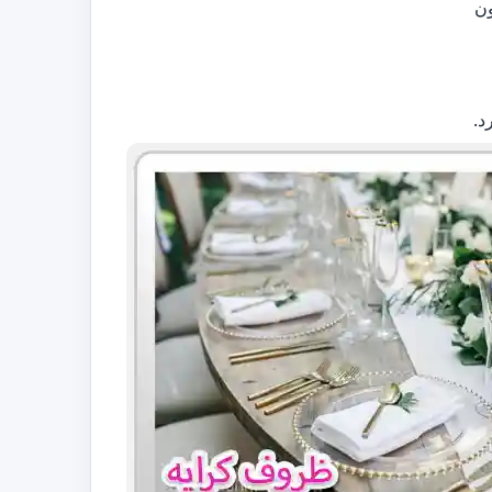
ون
د.