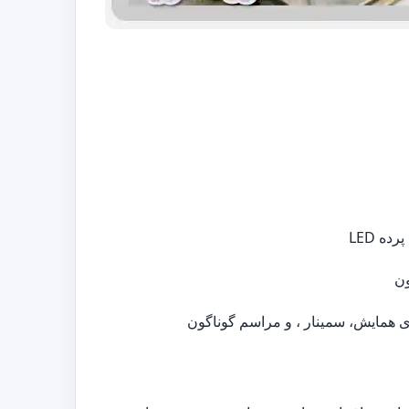
ه LED
ون
ی همایش، سمینار ، و مراسم گوناگون