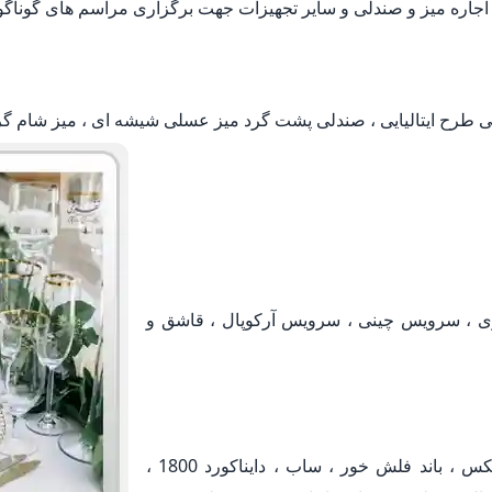
جاره میز و صندلی و سایر تجهیزات جهت برگزاری مراسم های گوناگ
لی طرح ایتالیایی ، صندلی پشت گرد میز عسلی شیشه ای ، میز شام گر
ی ، سرویس چینی ، سرویس آرکوپال ، قاشق و
اجاره و کرایه انواع سیستم صوتی ، باند ، باند توریکس ، باند فلش خور ، ساب ، دایناکورد 1800 ،