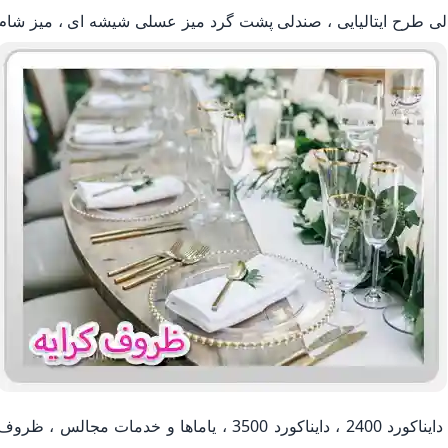
دلی طرح ایتالیایی ، صندلی پشت گرد میز عسلی شیشه ای ، میز شام
توریکس ، باند فلش خور ، ساب ، دایناکورد 1800 ، دایناکورد 2400 ، دایناکورد 3500 ، یاماها و خدمات مجالس ، ظرو