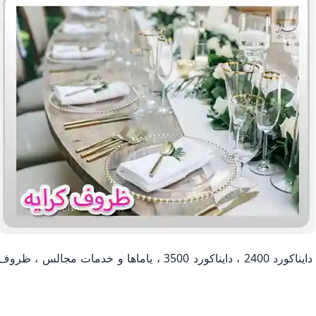
توریکس ، باند فلش خور ، ساب ، دایناکورد 1800 ، دایناکورد 2400 ، دایناکورد 3500 ، یاماها و خدمات مجالس ، ظرو